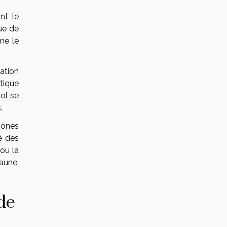
nt le
ue de
mme le
ation
atique
sol se
s.
 zones
é des
ou la
aune,
de