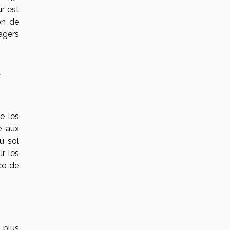
r est
on de
agers
e
e les
e aux
u sol
r les
ce de
 plus