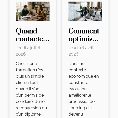
Quand
Comment
contacter
optimiser
un
le
Jeudi 2 juillet
Jeudi 16 avril
conseiller
processus
2026
2026
fait toute
de
Choisir une
Dans un
la
sourcing
formation n’est
contexte
plus un simple
économique en
différence
pour une
clic, surtout
constante
dans un
efficacité
quand il s’agit
évolution,
parcours
maximale
d’un permis de
améliorer le
de
?
conduire, d’une
processus de
reconversion ou
sourcing est
formation
d’un diplôme
devenu