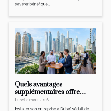
s’avérer bénéfique....
Quels avantages
supplémentaires offre
l'incorporation
Lundi 2 mars 2026
d'entreprises à Dubaï?
Installer son entreprise à Dubaï séduit de