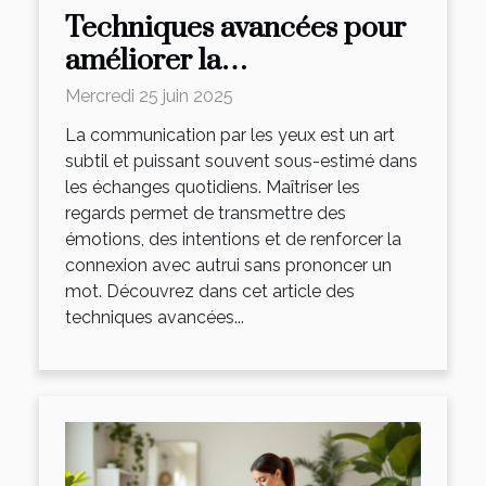
Techniques avancées pour
améliorer la
communication par les
Mercredi 25 juin 2025
yeux
La communication par les yeux est un art
subtil et puissant souvent sous-estimé dans
les échanges quotidiens. Maîtriser les
regards permet de transmettre des
émotions, des intentions et de renforcer la
connexion avec autrui sans prononcer un
mot. Découvrez dans cet article des
techniques avancées...