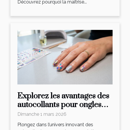
Découvrez pourquoi la maîtrise...
Explorez les avantages des
autocollants pour ongles
pour une manucure rapide
Dimanche 1 mars 2026
et impeccable
Plongez dans l’univers innovant des