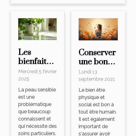
Les
Conserver
bienfaits
une bonne
des lotions
santé
Mercredi 5 février
Lundi 13
toniques
psychique:
2025
septembre 2021
bio pour
les
La peau sensible
Le bien être
apaiser les
meilleures
est une
physique et
problématique
social est bon à
peaux
astuces
que beaucoup
tout être humain.
sensibles
connaissent et
Il est également
qui nécessite des
important de
soins particuliers.
s'assurer avoir