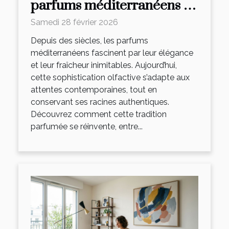
parfums méditerranéens se
réinvente-t-elle ?
Samedi 28 février 2026
Depuis des siècles, les parfums
méditerranéens fascinent par leur élégance
et leur fraîcheur inimitables. Aujourd’hui,
cette sophistication olfactive s’adapte aux
attentes contemporaines, tout en
conservant ses racines authentiques.
Découvrez comment cette tradition
parfumée se réinvente, entre...