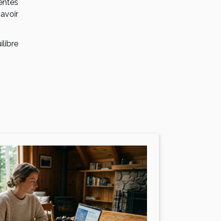
entes
savoir
libre