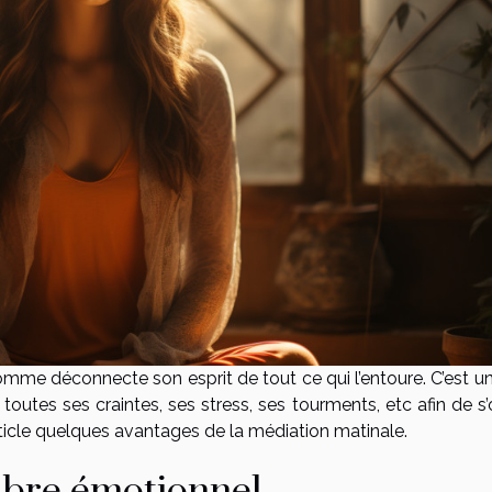
homme déconnecte son esprit de tout ce qui l’entoure. C’est u
 toutes ses craintes, ses stress, ses tourments, etc afin de s’
rticle quelques avantages de la médiation matinale.
ibre émotionnel