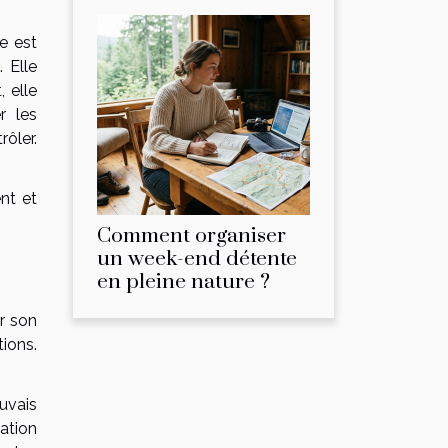
e est
 Elle
, elle
r les
rôler.
nt et
Comment organiser
un week-end détente
en pleine nature ?
r son
tions.
uvais
ation