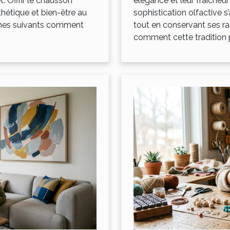
t. Offrir le chausson
élégance et leur fraîcheur 
sthétique et bien-être au
sophistication olfactive 
phes suivants comment
tout en conservant ses r
comment cette tradition p