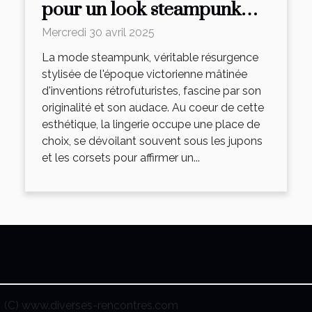
pour un look steampunk
authentique
Mercredi 30 avril 2025
La mode steampunk, véritable résurgence
stylisée de l'époque victorienne mâtinée
d'inventions rétrofuturistes, fascine par son
originalité et son audace. Au coeur de cette
esthétique, la lingerie occupe une place de
choix, se dévoilant souvent sous les jupons
et les corsets pour affirmer un...
(C) www.diverses-rencontres.com