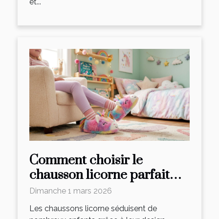
et...
Comment choisir le
chausson licorne parfait
pour vos enfants ?
Dimanche 1 mars 2026
Les chaussons licorne séduisent de